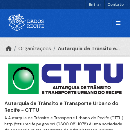
Ir para o conteúdo principal
Entrar
Contato
Organizações
Autarquia de Trânsito e...
Autarquia de Trânsito e Transporte Urbano do
Recife - CTTU
A Autarquia de Trânsito e Transporte Urbano do Recife (CTTU)
http://cttu.recife.pe.gov.br/ (0800 081 1078) é uma sociedade