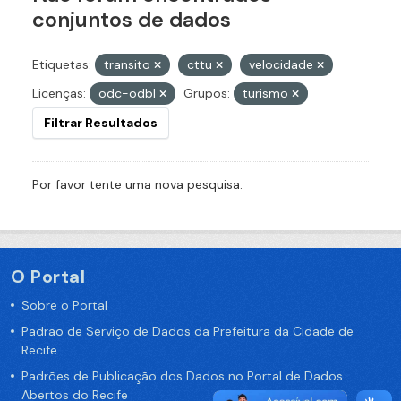
conjuntos de dados
Etiquetas:
transito
cttu
velocidade
Licenças:
odc-odbl
Grupos:
turismo
Filtrar Resultados
Por favor tente uma nova pesquisa.
O Portal
Sobre o Portal
Padrão de Serviço de Dados da Prefeitura da Cidade de
Recife
Padrões de Publicação dos Dados no Portal de Dados
Abertos do Recife