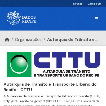
Ir para o conteúdo principal
Entrar
Contato
Organizações
Autarquia de Trânsito e...
Autarquia de Trânsito e Transporte Urbano do
Recife - CTTU
A Autarquia de Trânsito e Transporte Urbano do Recife (CTTU)
http://cttu.recife.pe.gov.br/ (0800 081 1078) é uma sociedade