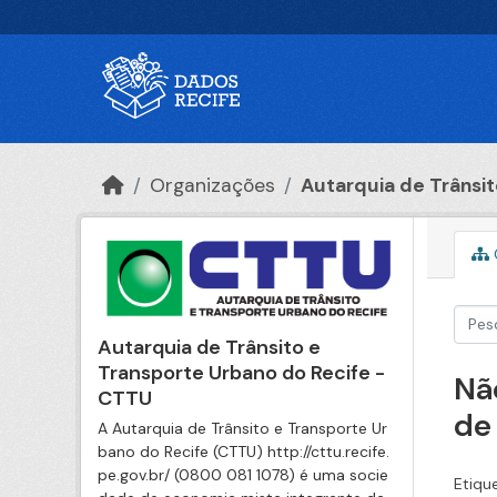
Ir para o conteúdo principal
Organizações
Autarquia de Trânsito
Autarquia de Trânsito e
Transporte Urbano do Recife -
Nã
CTTU
de
A Autarquia de Trânsito e Transporte Ur
bano do Recife (CTTU) http://cttu.recife.
pe.gov.br/ (0800 081 1078) é uma socie
Etiqu