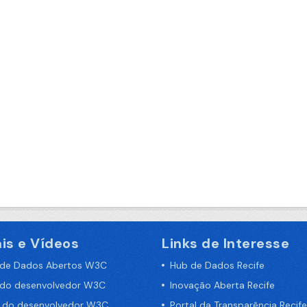
is e Vídeos
Links de Interesse
 de Dados Abertos W3C
Hub de Dados Recife
 do desenvolvedor W3C
Inovação Aberta Recife
a do desenvolvedor W3C
Portal da Transparência Recife