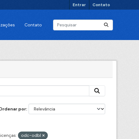
Entrar
Contato
lizações
Contato
Ordenar por
Licenças:
odc-odbl