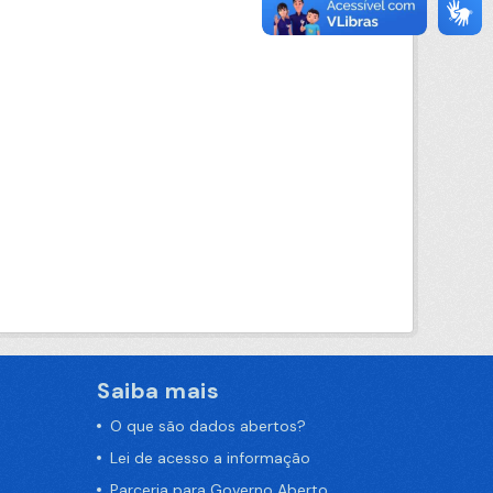
Saiba mais
O que são dados abertos?
Lei de acesso a informação
Parceria para Governo Aberto