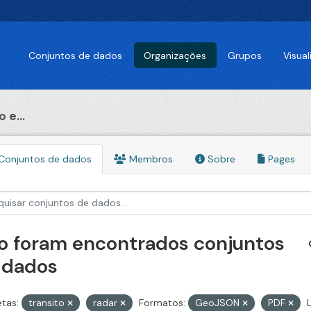
Conjuntos de dados
Organizações
Grupos
Visua
 e...
Conjuntos de dados
Membros
Sobre
Pages
o foram encontrados conjuntos
 dados
etas:
transito
radar
Formatos:
GeoJSON
PDF