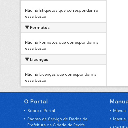
Não há Etiquetas que correspondam a
essa busca
Formatos
Não há Formatos que correspondam a
essa busca
Licenças
Não há Licenças que correspondam a
essa busca
O Portal
Manua
Sobre o Portal
Manual
Padrão de Serviço de Dados da
Manual
Prefeitura da Cidade de Recife
Cartilh