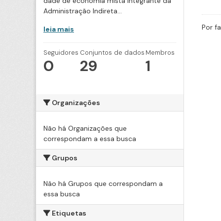
dade de economia mista integrante da
Administração Indireta...
Por f
leia mais
Seguidores
Conjuntos de dados
Membros
0
29
1
Organizações
Não há Organizações que
correspondam a essa busca
Grupos
Não há Grupos que correspondam a
essa busca
Etiquetas