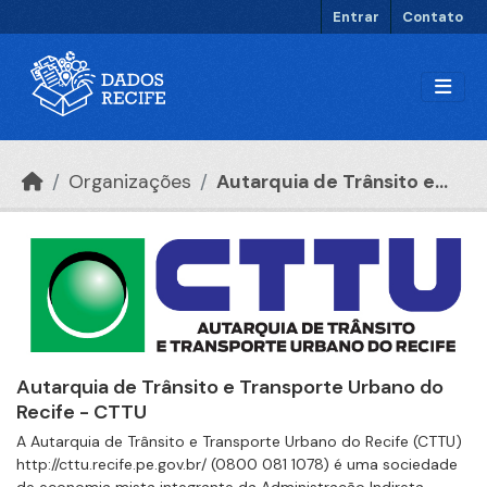
Ir para o conteúdo principal
Entrar
Contato
Organizações
Autarquia de Trânsito e...
Autarquia de Trânsito e Transporte Urbano do
Recife - CTTU
A Autarquia de Trânsito e Transporte Urbano do Recife (CTTU)
http://cttu.recife.pe.gov.br/ (0800 081 1078) é uma sociedade