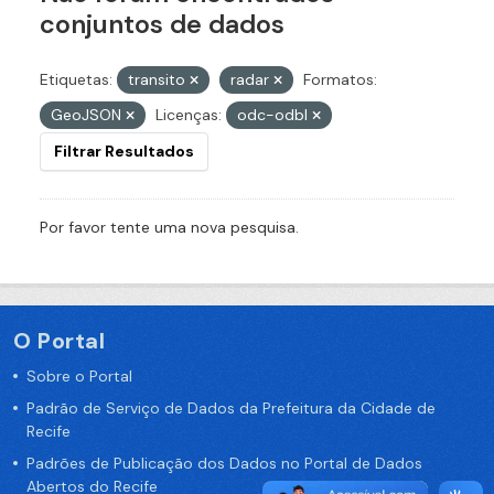
conjuntos de dados
Etiquetas:
transito
radar
Formatos:
GeoJSON
Licenças:
odc-odbl
Filtrar Resultados
Por favor tente uma nova pesquisa.
O Portal
Sobre o Portal
Padrão de Serviço de Dados da Prefeitura da Cidade de
Recife
Padrões de Publicação dos Dados no Portal de Dados
Abertos do Recife