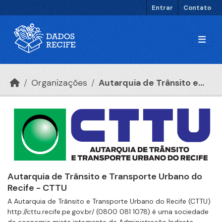
Ir para o conteúdo principal
Entrar
Contato
Organizações
Autarquia de Trânsito e...
Autarquia de Trânsito e Transporte Urbano do
Recife - CTTU
A Autarquia de Trânsito e Transporte Urbano do Recife (CTTU)
http://cttu.recife.pe.gov.br/ (0800 081 1078) é uma sociedade