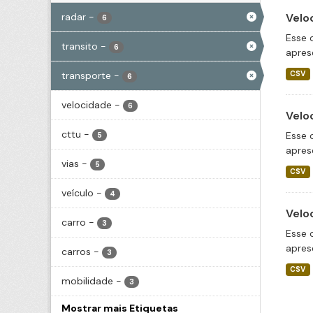
radar
-
Velo
6
Esse 
transito
-
6
apres
transporte
-
CSV
6
velocidade
-
6
Velo
cttu
-
Esse 
5
apres
vias
-
5
CSV
veículo
-
4
Velo
carro
-
3
Esse 
apres
carros
-
3
CSV
mobilidade
-
3
Mostrar mais Etiquetas