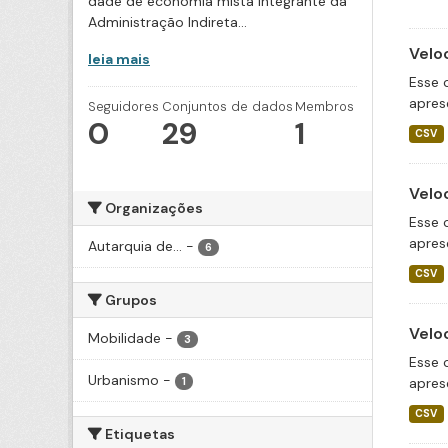
dade de economia mista integrante da
Administração Indireta...
Velo
leia mais
Esse 
apres
Seguidores
Conjuntos de dados
Membros
0
29
1
CSV
Velo
Organizações
Esse 
apres
Autarquia de...
-
6
CSV
Grupos
Velo
Mobilidade
-
3
Esse 
Urbanismo
-
apres
1
CSV
Etiquetas