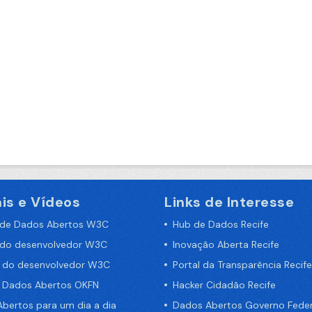
is e Vídeos
Links de Interesse
 de Dados Abertos W3C
Hub de Dados Recife
 do desenvolvedor W3C
Inovação Aberta Recife
a do desenvolvedor W3C
Portal da Transparência Recife
e Dados Abertos OKFN
Hacker Cidadão Recife
bertos para um dia a dia
Dados Abertos Governo Feder