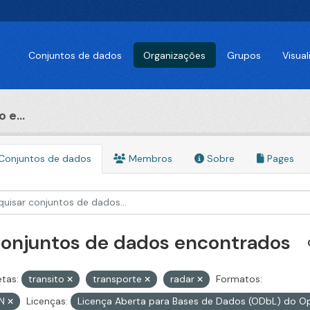
Conjuntos de dados
Organizações
Grupos
Visua
 e...
Conjuntos de dados
Membros
Sobre
Pages
conjuntos de dados encontrados
etas:
transito
transporte
radar
Formatos:
ON
Licenças:
Licença Aberta para Bases de Dados (ODbL) do