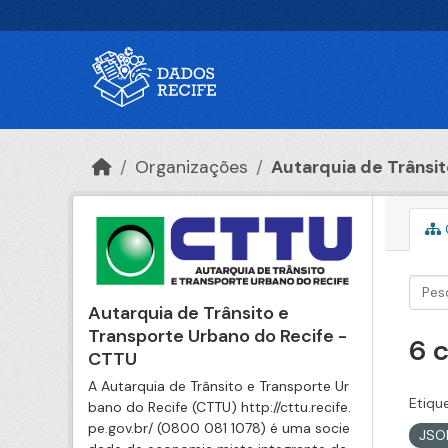
Ir para o conteúdo principal
Organizações
Autarquia de Trânsito
Autarquia de Trânsito e
Transporte Urbano do Recife -
6 
CTTU
A Autarquia de Trânsito e Transporte Ur
Etiqu
bano do Recife (CTTU) http://cttu.recife.
pe.gov.br/ (0800 081 1078) é uma socie
JS