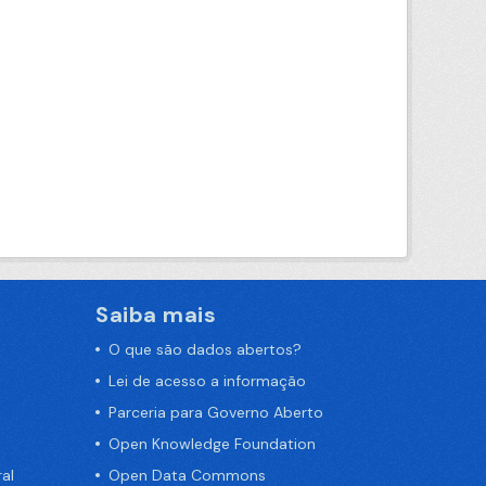
Saiba mais
O que são dados abertos?
Lei de acesso a informação
Parceria para Governo Aberto
Open Knowledge Foundation
al
Open Data Commons