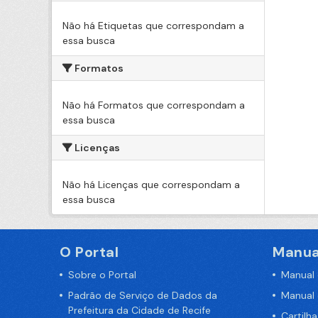
Não há Etiquetas que correspondam a
essa busca
Formatos
Não há Formatos que correspondam a
essa busca
Licenças
Não há Licenças que correspondam a
essa busca
O Portal
Manua
Sobre o Portal
Manual
Padrão de Serviço de Dados da
Manual
Prefeitura da Cidade de Recife
Cartilh