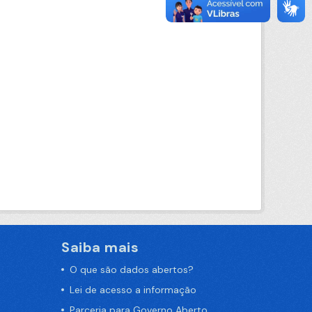
Saiba mais
O que são dados abertos?
Lei de acesso a informação
Parceria para Governo Aberto