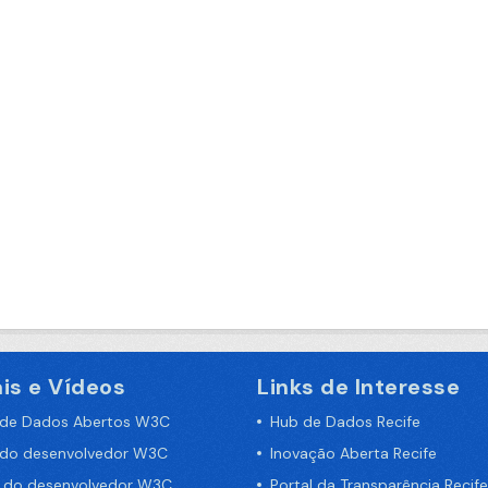
is e Vídeos
Links de Interesse
 de Dados Abertos W3C
Hub de Dados Recife
 do desenvolvedor W3C
Inovação Aberta Recife
a do desenvolvedor W3C
Portal da Transparência Recife