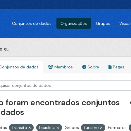
Conjuntos de dados
Organizações
Grupos
Visua
 e...
Conjuntos de dados
Membros
Sobre
Pages
o foram encontrados conjuntos
 dados
etas:
transito
bicicleta
Grupos:
turismo
Formatos: