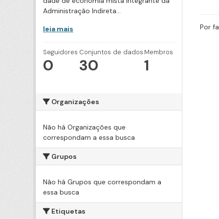
dade de economia mista integrante da
Administração Indireta...
Por f
leia mais
Seguidores
Conjuntos de dados
Membros
0
30
1
Organizações
Não há Organizações que
correspondam a essa busca
Grupos
Não há Grupos que correspondam a
essa busca
Etiquetas