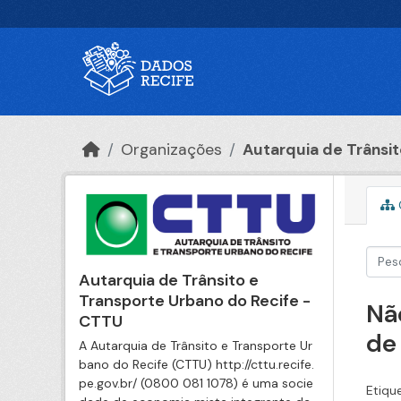
Ir para o conteúdo principal
Organizações
Autarquia de Trânsito
Autarquia de Trânsito e
Transporte Urbano do Recife -
Nã
CTTU
de
A Autarquia de Trânsito e Transporte Ur
bano do Recife (CTTU) http://cttu.recife.
pe.gov.br/ (0800 081 1078) é uma socie
Etiqu