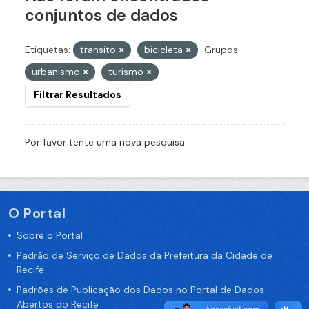
conjuntos de dados
Etiquetas:
transito
bicicleta
Grupos:
urbanismo
turismo
Filtrar Resultados
Por favor tente uma nova pesquisa.
O Portal
Sobre o Portal
Padrão de Serviço de Dados da Prefeitura da Cidade de
Recife
Padrões de Publicação dos Dados no Portal de Dados
Abertos do Recife