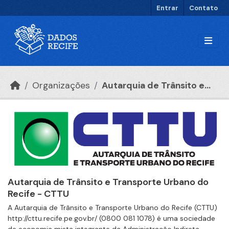
Ir para o conteúdo principal
Entrar
Contato
Organizações
Autarquia de Trânsito e...
Autarquia de Trânsito e Transporte Urbano do
Recife - CTTU
A Autarquia de Trânsito e Transporte Urbano do Recife (CTTU)
http://cttu.recife.pe.gov.br/ (0800 081 1078) é uma sociedade