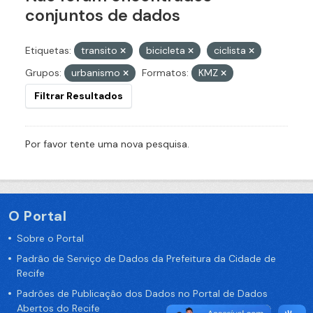
conjuntos de dados
Etiquetas:
transito
bicicleta
ciclista
Grupos:
urbanismo
Formatos:
KMZ
Filtrar Resultados
Por favor tente uma nova pesquisa.
O Portal
Sobre o Portal
Padrão de Serviço de Dados da Prefeitura da Cidade de
Recife
Padrões de Publicação dos Dados no Portal de Dados
Abertos do Recife