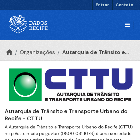
Ir para o conteúdo principal
Entrar
Contato
Organizações
Autarquia de Trânsito e...
Autarquia de Trânsito e Transporte Urbano do
Recife - CTTU
A Autarquia de Trânsito e Transporte Urbano do Recife (CTTU)
http://cttu.recife.pe.gov.br/ (0800 081 1078) é uma sociedade