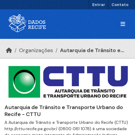
Ir para o conteúdo principal
Entrar
Contato
Organizações
Autarquia de Trânsito e...
Autarquia de Trânsito e Transporte Urbano do
Recife - CTTU
A Autarquia de Trânsito e Transporte Urbano do Recife (CTTU)
http://cttu.recife.pe.gov.br/ (0800 081 1078) é uma sociedade