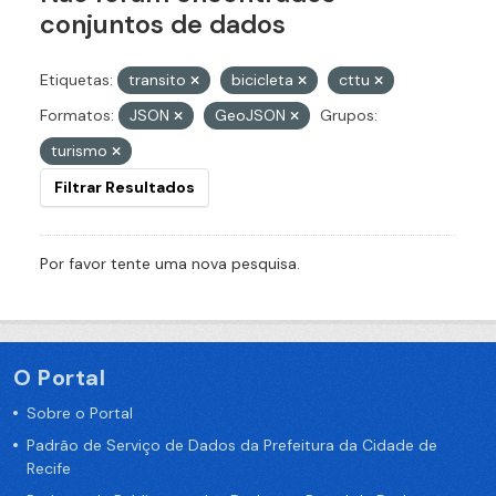
conjuntos de dados
Etiquetas:
transito
bicicleta
cttu
Formatos:
JSON
GeoJSON
Grupos:
turismo
Filtrar Resultados
Por favor tente uma nova pesquisa.
O Portal
Sobre o Portal
Padrão de Serviço de Dados da Prefeitura da Cidade de
Recife