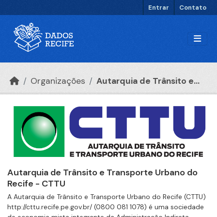
Ir para o conteúdo principal
Entrar
Contato
Organizações
Autarquia de Trânsito e...
Autarquia de Trânsito e Transporte Urbano do
Recife - CTTU
A Autarquia de Trânsito e Transporte Urbano do Recife (CTTU)
http://cttu.recife.pe.gov.br/ (0800 081 1078) é uma sociedade