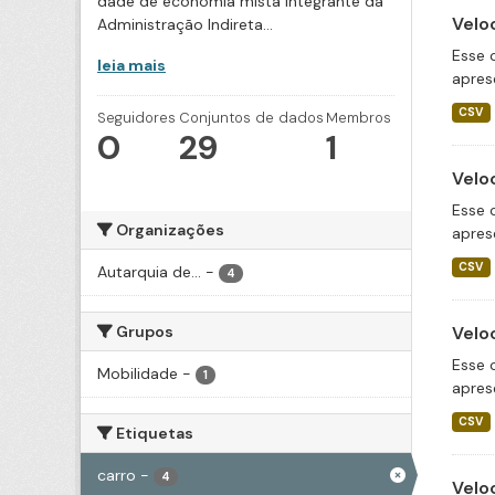
dade de economia mista integrante da
Velo
Administração Indireta...
Esse 
leia mais
apres
CSV
Seguidores
Conjuntos de dados
Membros
0
29
1
Velo
Esse 
Organizações
apres
CSV
Autarquia de...
-
4
Grupos
Velo
Esse 
Mobilidade
-
1
apres
CSV
Etiquetas
carro
-
4
Velo