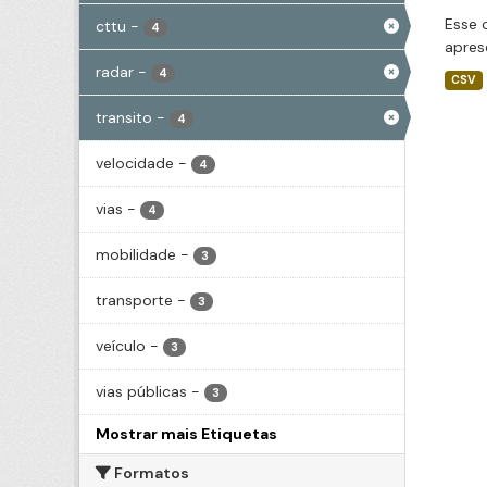
Esse 
cttu
-
4
apres
radar
-
4
CSV
transito
-
4
velocidade
-
4
vias
-
4
mobilidade
-
3
transporte
-
3
veículo
-
3
vias públicas
-
3
Mostrar mais Etiquetas
Formatos