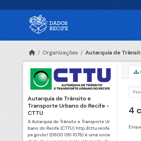
Ir para o conteúdo principal
Organizações
Autarquia de Trânsito
Autarquia de Trânsito e
Transporte Urbano do Recife -
4 
CTTU
A Autarquia de Trânsito e Transporte Ur
Etiqu
bano do Recife (CTTU) http://cttu.recife.
pe.gov.br/ (0800 081 1078) é uma socie