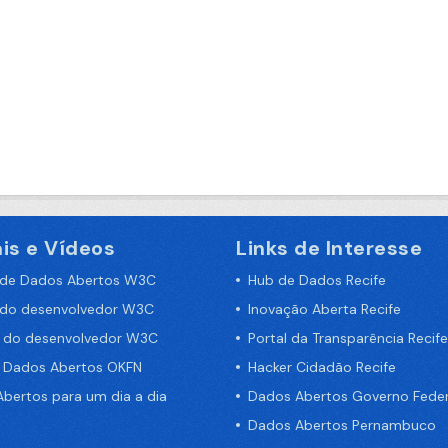
is e Vídeos
Links de Interesse
 de Dados Abertos W3C
Hub de Dados Recife
 do desenvolvedor W3C
Inovação Aberta Recife
a do desenvolvedor W3C
Portal da Transparência Recife
e Dados Abertos OKFN
Hacker Cidadão Recife
bertos para um dia a dia
Dados Abertos Governo Feder
Dados Abertos Pernambuco