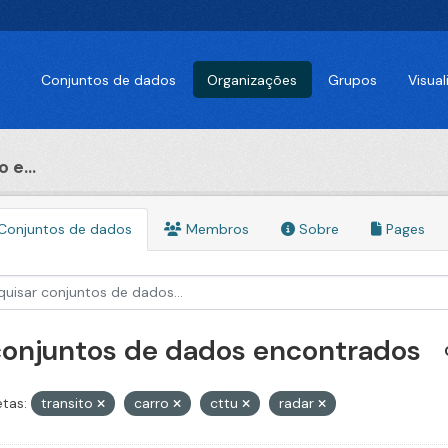
Conjuntos de dados
Organizações
Grupos
Visua
 e...
Conjuntos de dados
Membros
Sobre
Pages
conjuntos de dados encontrados
etas:
transito
carro
cttu
radar