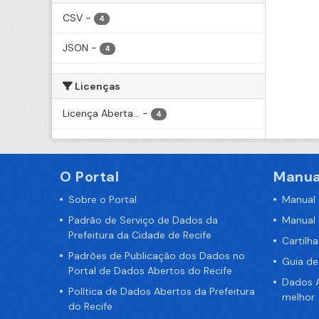
CSV
-
4
JSON
-
4
Licenças
Licença Aberta...
-
4
O Portal
Manua
Sobre o Portal
Manual
Padrão de Serviço de Dados da
Manual
Prefeitura da Cidade de Recife
Cartilh
Padrões de Publicação dos Dados no
Guia d
Portal de Dados Abertos do Recife
Dados A
Política de Dados Abertos da Prefeitura
melhor
do Recife