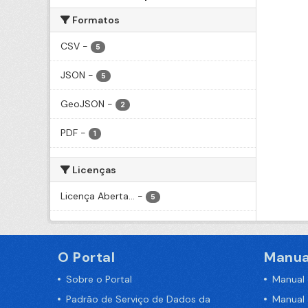
Formatos
CSV
-
5
JSON
-
5
GeoJSON
-
2
PDF
-
1
Licenças
Licença Aberta...
-
5
O Portal
Manua
Sobre o Portal
Manual
Padrão de Serviço de Dados da
Manual