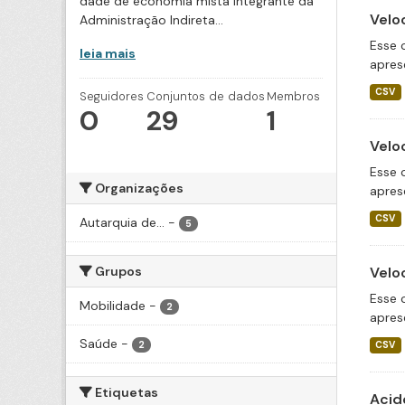
dade de economia mista integrante da
Velo
Administração Indireta...
Esse 
leia mais
apres
CSV
Seguidores
Conjuntos de dados
Membros
0
29
1
Velo
Esse 
Organizações
apres
CSV
Autarquia de...
-
5
Grupos
Velo
Esse 
Mobilidade
-
2
apres
Saúde
-
2
CSV
Etiquetas
Acid