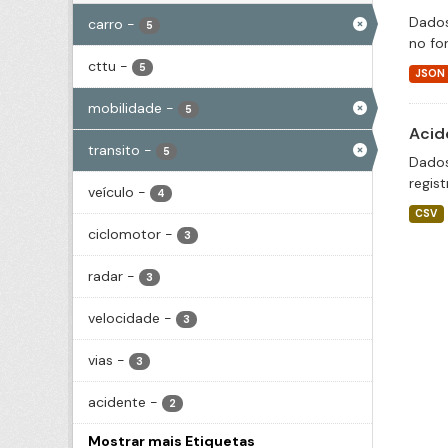
Dados
carro
-
5
no fo
cttu
-
5
JSON
mobilidade
-
5
Acid
transito
-
5
Dados
regis
veículo
-
4
CSV
ciclomotor
-
3
radar
-
3
velocidade
-
3
vias
-
3
acidente
-
2
Mostrar mais Etiquetas