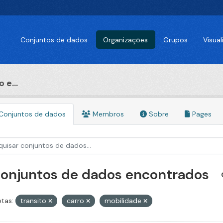
Conjuntos de dados
Organizações
Grupos
Visua
 e...
Conjuntos de dados
Membros
Sobre
Pages
conjuntos de dados encontrados
etas:
transito
carro
mobilidade