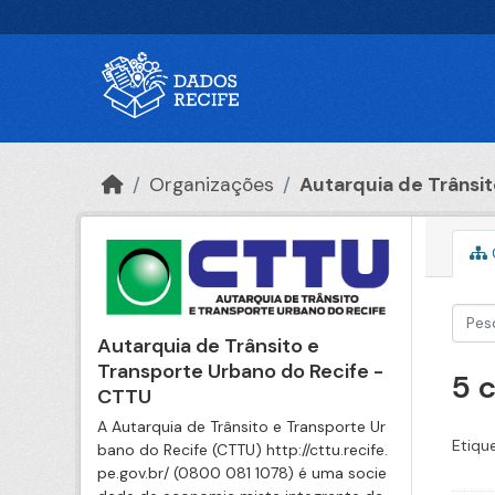
Ir para o conteúdo principal
Organizações
Autarquia de Trânsito
Autarquia de Trânsito e
Transporte Urbano do Recife -
5 
CTTU
A Autarquia de Trânsito e Transporte Ur
Etiqu
bano do Recife (CTTU) http://cttu.recife.
pe.gov.br/ (0800 081 1078) é uma socie