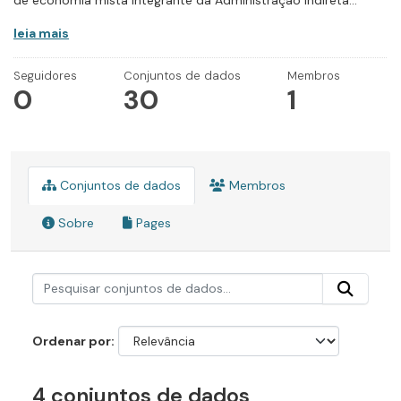
de economia mista integrante da Administração Indireta...
leia mais
Seguidores
Conjuntos de dados
Membros
0
30
1
Conjuntos de dados
Membros
Sobre
Pages
Ordenar por
4 conjuntos de dados