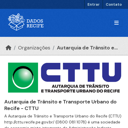
Ir para o conteúdo principal
Entrar
Contato
Organizações
Autarquia de Trânsito e...
Autarquia de Trânsito e Transporte Urbano do
Recife - CTTU
A Autarquia de Trânsito e Transporte Urbano do Recife (CTTU)
http://cttu.recife.pe.gov.br/ (0800 081 1078) é uma sociedade