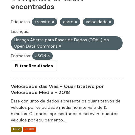
encontrados
Etiquetas:
transito
carro
velocidade
Licenças:
Licença Aberta para Bases de Dados (ODbL) do
Open Data Commons
Formatos:
JSON
Filtrar Resultados
Velocidade das Vias - Quantitativo por
Velocidade Média - 2018
Esse conjunto de dados apresenta os quantitativos de
veículos por velocidade média no intervalo de 15
minutos. Os dados apresentados descrevem quantos
veículos por equipamento...
CSV
JSON