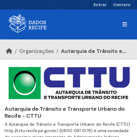
Ir para o conteúdo principal
Entrar
Contato
Organizações
Autarquia de Trânsito e...
Autarquia de Trânsito e Transporte Urbano do
Recife - CTTU
A Autarquia de Trânsito e Transporte Urbano do Recife (CTTU)
http://cttu.recife.pe.gov.br/ (0800 081 1078) é uma sociedade