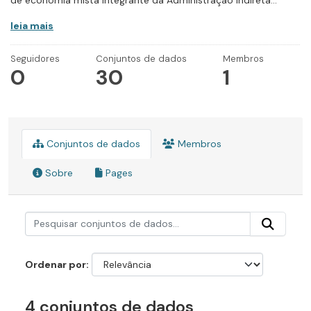
de economia mista integrante da Administração Indireta...
leia mais
Seguidores
Conjuntos de dados
Membros
0
30
1
Conjuntos de dados
Membros
Sobre
Pages
Ordenar por
4 conjuntos de dados