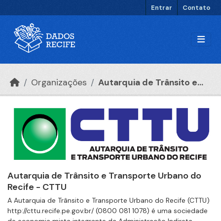
Ir para o conteúdo principal
Entrar
Contato
Organizações
Autarquia de Trânsito e...
Autarquia de Trânsito e Transporte Urbano do
Recife - CTTU
A Autarquia de Trânsito e Transporte Urbano do Recife (CTTU)
http://cttu.recife.pe.gov.br/ (0800 081 1078) é uma sociedade