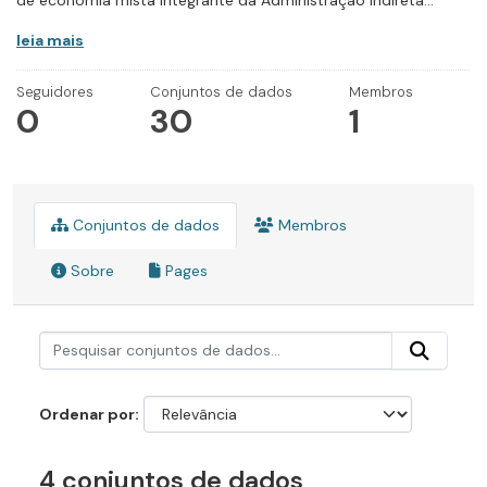
de economia mista integrante da Administração Indireta...
leia mais
Seguidores
Conjuntos de dados
Membros
0
30
1
Conjuntos de dados
Membros
Sobre
Pages
Ordenar por
4 conjuntos de dados