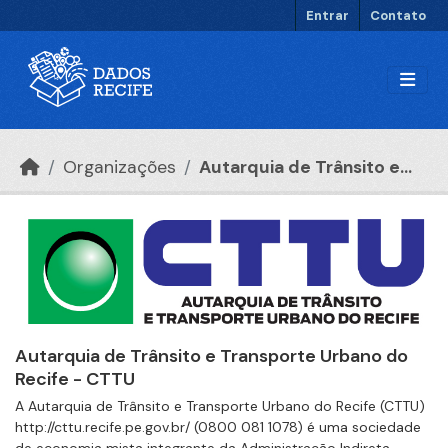
Ir para o conteúdo principal
Entrar
Contato
Organizações
Autarquia de Trânsito e...
Autarquia de Trânsito e Transporte Urbano do
Recife - CTTU
A Autarquia de Trânsito e Transporte Urbano do Recife (CTTU)
http://cttu.recife.pe.gov.br/ (0800 081 1078) é uma sociedade