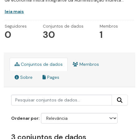
de economia mista integrante da Administração Indireta...
leia mais
Seguidores
Conjuntos de dados
Membros
0
30
1
Conjuntos de dados
Membros
Sobre
Pages
Ordenar por
3 conjuntos de dados