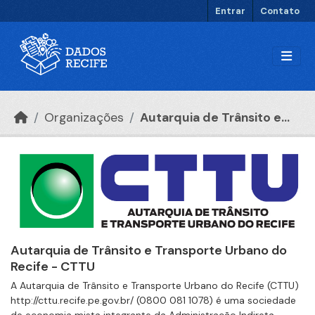
Ir para o conteúdo principal
Entrar
Contato
Organizações
Autarquia de Trânsito e...
Autarquia de Trânsito e Transporte Urbano do
Recife - CTTU
A Autarquia de Trânsito e Transporte Urbano do Recife (CTTU)
http://cttu.recife.pe.gov.br/ (0800 081 1078) é uma sociedade