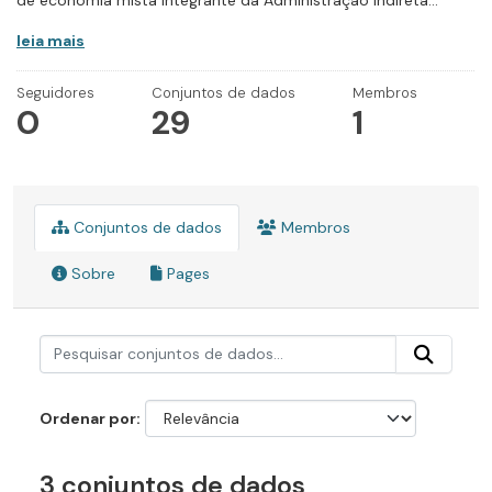
de economia mista integrante da Administração Indireta...
leia mais
Seguidores
Conjuntos de dados
Membros
0
29
1
Conjuntos de dados
Membros
Sobre
Pages
Ordenar por
3 conjuntos de dados