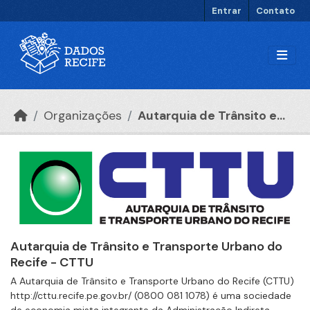
Ir para o conteúdo principal
Entrar
Contato
Organizações
Autarquia de Trânsito e...
Autarquia de Trânsito e Transporte Urbano do
Recife - CTTU
A Autarquia de Trânsito e Transporte Urbano do Recife (CTTU)
http://cttu.recife.pe.gov.br/ (0800 081 1078) é uma sociedade