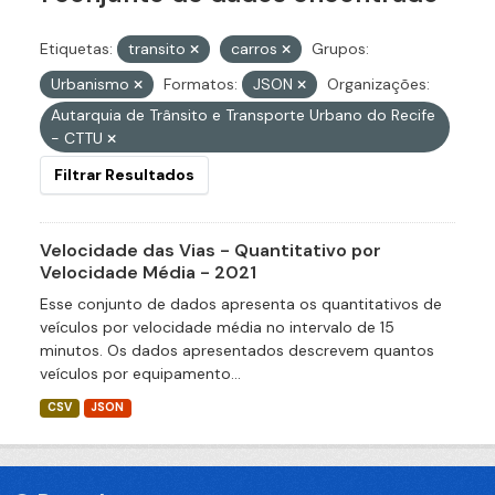
Etiquetas:
transito
carros
Grupos:
Urbanismo
Formatos:
JSON
Organizações:
Autarquia de Trânsito e Transporte Urbano do Recife
- CTTU
Filtrar Resultados
Velocidade das Vias - Quantitativo por
Velocidade Média - 2021
Esse conjunto de dados apresenta os quantitativos de
veículos por velocidade média no intervalo de 15
minutos. Os dados apresentados descrevem quantos
veículos por equipamento...
CSV
JSON