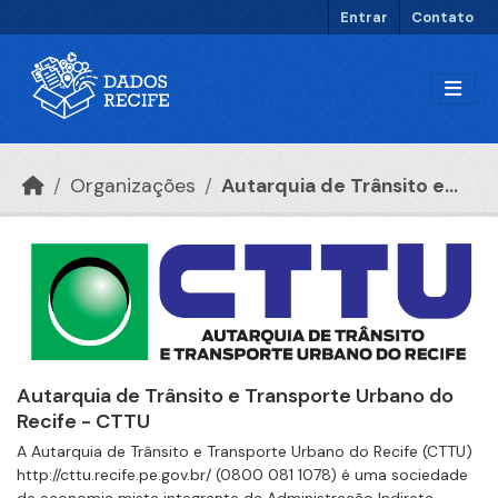
Ir para o conteúdo principal
Entrar
Contato
Organizações
Autarquia de Trânsito e...
Autarquia de Trânsito e Transporte Urbano do
Recife - CTTU
A Autarquia de Trânsito e Transporte Urbano do Recife (CTTU)
http://cttu.recife.pe.gov.br/ (0800 081 1078) é uma sociedade