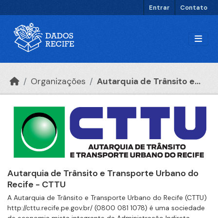
Ir para o conteúdo principal
Entrar
Contato
Organizações
Autarquia de Trânsito e...
Autarquia de Trânsito e Transporte Urbano do
Recife - CTTU
A Autarquia de Trânsito e Transporte Urbano do Recife (CTTU)
http://cttu.recife.pe.gov.br/ (0800 081 1078) é uma sociedade