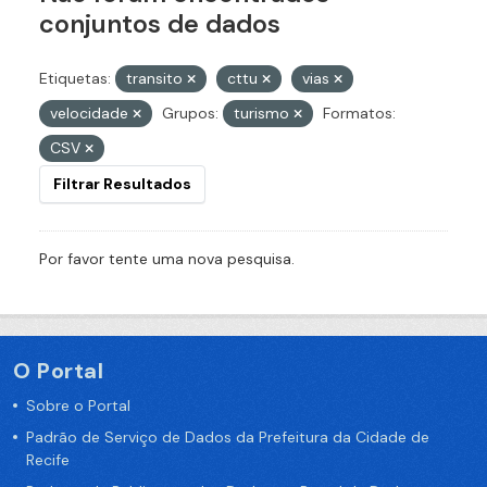
conjuntos de dados
Etiquetas:
transito
cttu
vias
velocidade
Grupos:
turismo
Formatos:
CSV
Filtrar Resultados
Por favor tente uma nova pesquisa.
O Portal
Sobre o Portal
Padrão de Serviço de Dados da Prefeitura da Cidade de
Recife