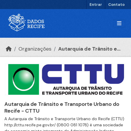
Ir para o conteúdo principal
Entrar
Contato
Organizações
Autarquia de Trânsito e...
Autarquia de Trânsito e Transporte Urbano do
Recife - CTTU
A Autarquia de Trânsito e Transporte Urbano do Recife (CTTU)
http://cttu.recife.pe.gov.br/ (0800 081 1078) é uma sociedade