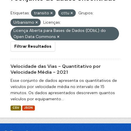
Etiquetas:
transito
cttu
Grupos:
Urbanismo
Licenças:
Licença Aberta para Bases de Dados (ODbL) do
Open Data Commons
Filtrar Resultados
Velocidade das Vias - Quantitativo por
Velocidade Média - 2021
Esse conjunto de dados apresenta os quantitativos de
veículos por velocidade média no intervalo de 15
minutos. Os dados apresentados descrevem quantos
veículos por equipamento...
CSV
JSON