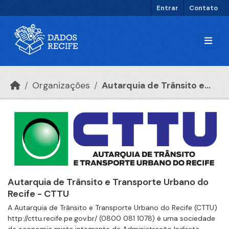
Ir para o conteúdo principal
Entrar
Contato
Organizações
Autarquia de Trânsito e...
Autarquia de Trânsito e Transporte Urbano do
Recife - CTTU
A Autarquia de Trânsito e Transporte Urbano do Recife (CTTU)
http://cttu.recife.pe.gov.br/ (0800 081 1078) é uma sociedade