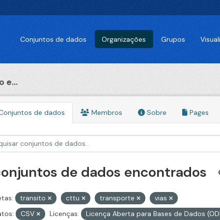
Conjuntos de dados
Organizações
Grupos
Visua
 e...
Conjuntos de dados
Membros
Sobre
Pages
conjuntos de dados encontrados
etas:
transito
cttu
transporte
vias
tos:
CSV
Licenças:
Licença Aberta para Bases de Dados (