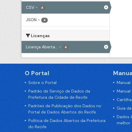
CSV
-
4
JSON
-
4
Licenças
Licença Aberta...
-
4
O Portal
Manua
Sobre o Portal
Manual
Padrão de Serviço de Dados da
Manual
Prefeitura da Cidade de Recife
Cartilh
Padrões de Publicação dos Dados no
Guia d
Portal de Dados Abertos do Recife
Dados A
Política de Dados Abertos da Prefeitura
melhor
do Recife