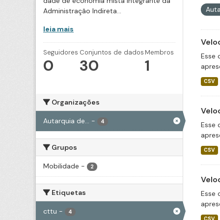
dade de economia mista integrante da
Auta
Administração Indireta...
leia mais
Velo
Seguidores
Conjuntos de dados
Membros
Esse 
0
30
1
apres
CSV
Organizações
Velo
Autarquia de...
-
4
Esse 
apres
Grupos
CSV
Mobilidade
-
2
Velo
Etiquetas
Esse 
apres
cttu
-
4
CSV