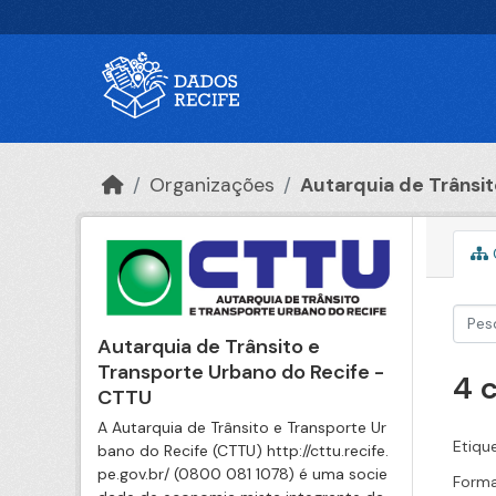
Ir para o conteúdo principal
Organizações
Autarquia de Trânsito
Autarquia de Trânsito e
Transporte Urbano do Recife -
4 
CTTU
A Autarquia de Trânsito e Transporte Ur
Etiqu
bano do Recife (CTTU) http://cttu.recife.
pe.gov.br/ (0800 081 1078) é uma socie
Forma