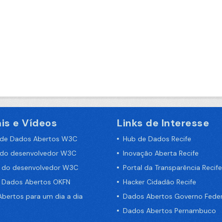
is e Vídeos
Links de Interesse
 de Dados Abertos W3C
Hub de Dados Recife
 do desenvolvedor W3C
Inovação Aberta Recife
a do desenvolvedor W3C
Portal da Transparência Recife
e Dados Abertos OKFN
Hacker Cidadão Recife
bertos para um dia a dia
Dados Abertos Governo Feder
Dados Abertos Pernambuco