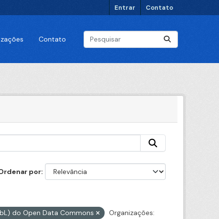
Entrar
Contato
lizações
Contato
Ordenar por
ODbL) do Open Data Commons
Organizações: