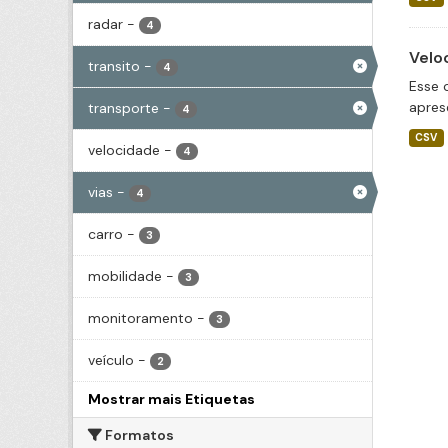
radar
-
4
Velo
transito
-
4
Esse 
apres
transporte
-
4
CSV
velocidade
-
4
vias
-
4
carro
-
3
mobilidade
-
3
monitoramento
-
3
veículo
-
2
Mostrar mais Etiquetas
Formatos