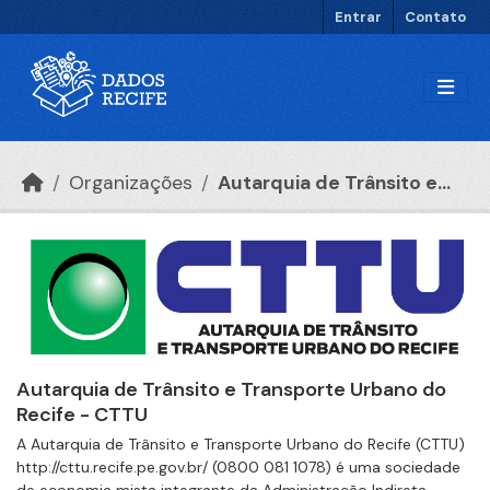
Ir para o conteúdo principal
Entrar
Contato
Organizações
Autarquia de Trânsito e...
Autarquia de Trânsito e Transporte Urbano do
Recife - CTTU
A Autarquia de Trânsito e Transporte Urbano do Recife (CTTU)
http://cttu.recife.pe.gov.br/ (0800 081 1078) é uma sociedade