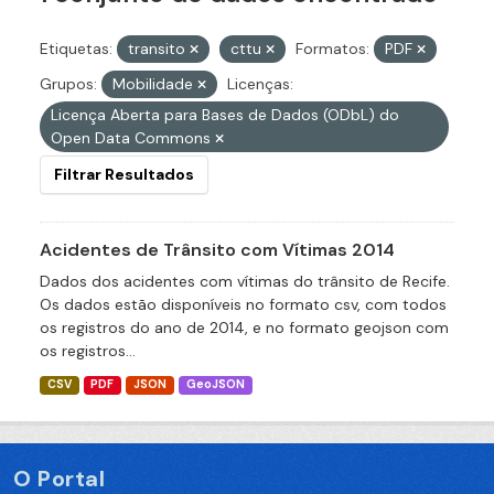
Etiquetas:
transito
cttu
Formatos:
PDF
Grupos:
Mobilidade
Licenças:
Licença Aberta para Bases de Dados (ODbL) do
Open Data Commons
Filtrar Resultados
Acidentes de Trânsito com Vítimas 2014
Dados dos acidentes com vítimas do trânsito de Recife.
Os dados estão disponíveis no formato csv, com todos
os registros do ano de 2014, e no formato geojson com
os registros...
CSV
PDF
JSON
GeoJSON
O Portal