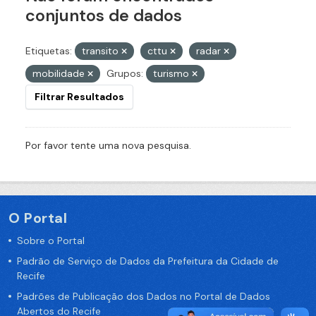
conjuntos de dados
Etiquetas:
transito
cttu
radar
mobilidade
Grupos:
turismo
Filtrar Resultados
Por favor tente uma nova pesquisa.
O Portal
Sobre o Portal
Padrão de Serviço de Dados da Prefeitura da Cidade de
Recife
Padrões de Publicação dos Dados no Portal de Dados
Abertos do Recife