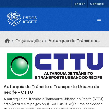
Ir para o conteúdo principal
Entrar
Contato
Organizações
Autarquia de Trânsito e...
Autarquia de Trânsito e Transporte Urbano do
Recife - CTTU
A Autarquia de Trânsito e Transporte Urbano do Recife (CTTU)
http://cttu.recife.pe.gov.br/ (0800 081 1078) é uma sociedade