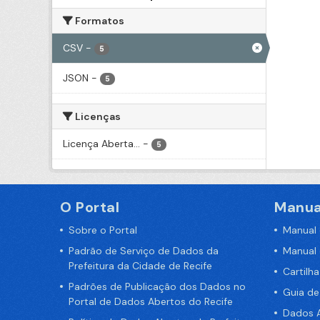
Formatos
CSV
-
5
JSON
-
5
Licenças
Licença Aberta...
-
5
O Portal
Manua
Sobre o Portal
Manual
Padrão de Serviço de Dados da
Manual
Prefeitura da Cidade de Recife
Cartilh
Padrões de Publicação dos Dados no
Guia d
Portal de Dados Abertos do Recife
Dados A