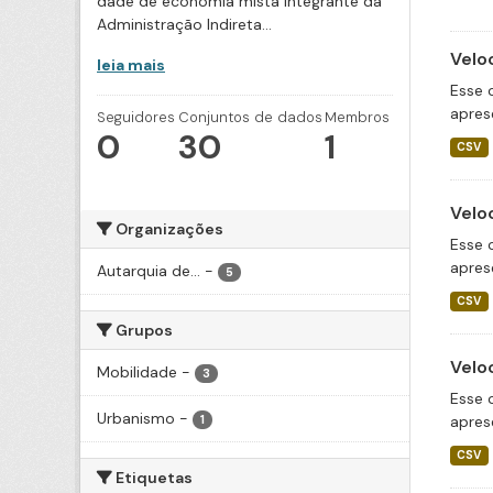
dade de economia mista integrante da
Administração Indireta...
Velo
leia mais
Esse 
apres
Seguidores
Conjuntos de dados
Membros
0
30
1
CSV
Velo
Organizações
Esse 
apres
Autarquia de...
-
5
CSV
Grupos
Velo
Mobilidade
-
3
Esse 
Urbanismo
-
apres
1
CSV
Etiquetas