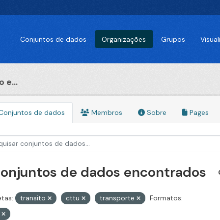
Conjuntos de dados
Organizações
Grupos
Visua
 e...
Conjuntos de dados
Membros
Sobre
Pages
conjuntos de dados encontrados
etas:
transito
cttu
transporte
Formatos:
V