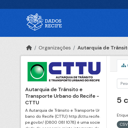
Ir para o conteúdo principal
Organizações
Autarquia de Trânsito
Autarquia de Trânsito e
Transporte Urbano do Recife -
5 
CTTU
A Autarquia de Trânsito e Transporte Ur
Etiqu
bano do Recife (CTTU) http://cttu.recife.
pe.gov.br/ (0800 081 1078) é uma socie
CS