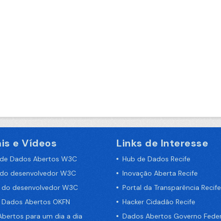
is e Vídeos
Links de Interesse
 de Dados Abertos W3C
Hub de Dados Recife
 do desenvolvedor W3C
Inovação Aberta Recife
a do desenvolvedor W3C
Portal da Transparência Recife
e Dados Abertos OKFN
Hacker Cidadão Recife
bertos para um dia a dia
Dados Abertos Governo Feder