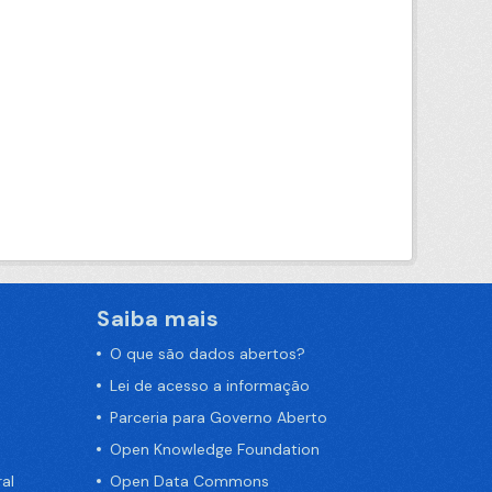
Saiba mais
O que são dados abertos?
Lei de acesso a informação
Parceria para Governo Aberto
Open Knowledge Foundation
al
Open Data Commons