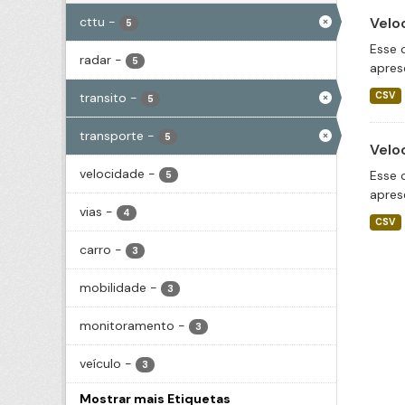
cttu
-
Velo
5
Esse 
radar
-
5
apres
transito
-
CSV
5
transporte
-
5
Velo
velocidade
-
Esse 
5
apres
vias
-
4
CSV
carro
-
3
mobilidade
-
3
monitoramento
-
3
veículo
-
3
Mostrar mais Etiquetas