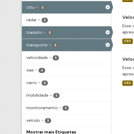
cttu
-
5
Velo
radar
-
5
Esse 
apres
transito
-
5
CSV
transporte
-
5
velocidade
-
5
Velo
Esse 
vias
-
4
apres
carro
-
3
CSV
mobilidade
-
3
monitoramento
-
3
veículo
-
3
Mostrar mais Etiquetas