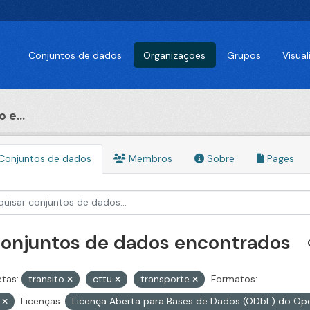
Conjuntos de dados
Organizações
Grupos
Visua
 e...
Conjuntos de dados
Membros
Sobre
Pages
conjuntos de dados encontrados
etas:
transito
cttu
transporte
Formatos:
V
Licenças:
Licença Aberta para Bases de Dados (ODbL) do 