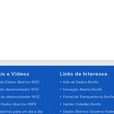
is e Vídeos
Links de Interesse
 de Dados Abertos W3C
Hub de Dados Recife
 do desenvolvedor W3C
Inovação Aberta Recife
a do desenvolvedor W3C
Portal da Transparência Recife
e Dados Abertos OKFN
Hacker Cidadão Recife
bertos para um dia a dia
Dados Abertos Governo Feder