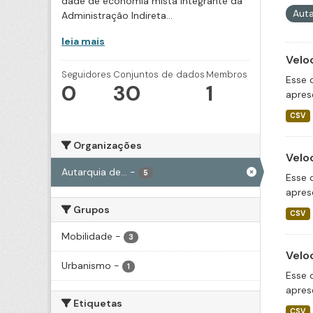
dade de economia mista integrante da
Auta
Administração Indireta...
leia mais
Velo
Seguidores
Conjuntos de dados
Membros
Esse 
0
30
1
apres
CSV
Organizações
Velo
Autarquia de...
-
5
Esse 
apres
Grupos
CSV
Mobilidade
-
3
Velo
Urbanismo
-
1
Esse 
apres
Etiquetas
CSV