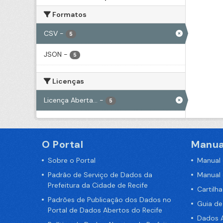
Formatos
CSV
-
5
JSON
-
5
Licenças
Licença Aberta...
-
5
O Portal
Manua
Sobre o Portal
Manual
Padrão de Serviço de Dados da
Manual
Prefeitura da Cidade de Recife
Cartilh
Padrões de Publicação dos Dados no
Guia d
Portal de Dados Abertos do Recife
Dados A