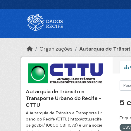
Ir para o conteúdo principal
Organizações
Autarquia de Trânsito
Autarquia de Trânsito e
Transporte Urbano do Recife -
5 
CTTU
A Autarquia de Trânsito e Transporte Ur
Etiqu
bano do Recife (CTTU) http://cttu.recife.
pe.gov.br/ (0800 081 1078) é uma socie
CS