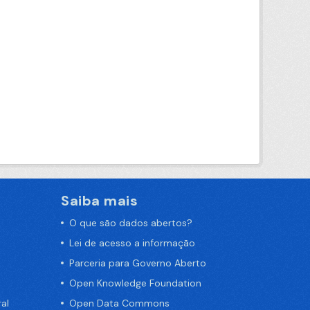
Saiba mais
O que são dados abertos?
Lei de acesso a informação
Parceria para Governo Aberto
Open Knowledge Foundation
al
Open Data Commons