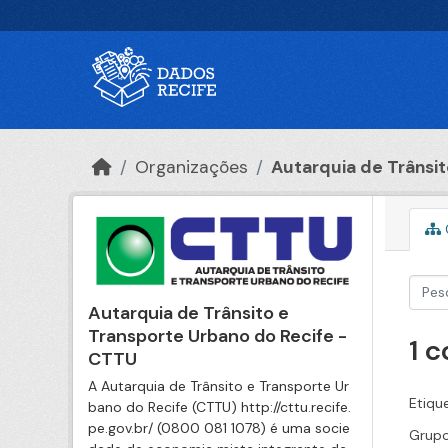
Ir para o conteúdo principal
Organizações
Autarquia de Trânsito
Autarquia de Trânsito e
Transporte Urbano do Recife -
1 
CTTU
A Autarquia de Trânsito e Transporte Ur
Etiqu
bano do Recife (CTTU) http://cttu.recife.
pe.gov.br/ (0800 081 1078) é uma socie
Grupo