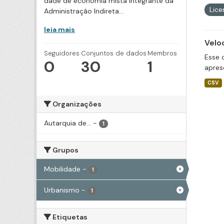
dade de economia mista integrante da
Lic
Administração Indireta...
leia mais
Velo
Seguidores
Conjuntos de dados
Membros
Esse 
0
30
1
apres
CSV
Organizações
Autarquia de...
-
1
Grupos
Mobilidade
-
1
Urbanismo
-
1
Etiquetas