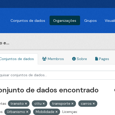
Conjuntos de dados
Organizações
Grupos
Visua
 e...
Conjuntos de dados
Membros
Sobre
Pages
conjunto de dados encontrado
etas:
transito
cttu
transporte
carros
s:
Urbanismo
Mobilidade
Licenças: