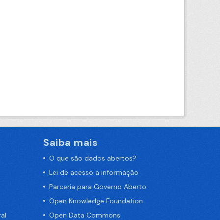
Saiba mais
O que são dados abertos?
Lei de acesso a informação
Parceria para Governo Aberto
Open Knowledge Foundation
al
Open Data Commons