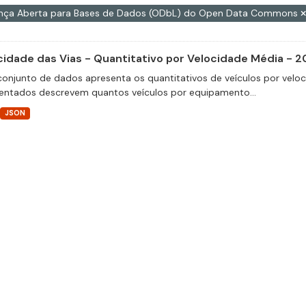
ença Aberta para Bases de Dados (ODbL) do Open Data Commons
cidade das Vias - Quantitativo por Velocidade Média - 2
conjunto de dados apresenta os quantitativos de veículos por velo
entados descrevem quantos veículos por equipamento...
JSON