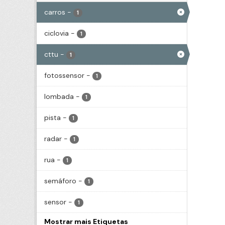
carros
-
1
ciclovia
-
1
cttu
-
1
fotossensor
-
1
lombada
-
1
pista
-
1
radar
-
1
rua
-
1
semáforo
-
1
sensor
-
1
Mostrar mais Etiquetas