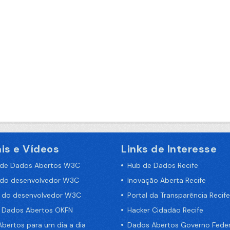
is e Vídeos
Links de Interesse
 de Dados Abertos W3C
Hub de Dados Recife
 do desenvolvedor W3C
Inovação Aberta Recife
a do desenvolvedor W3C
Portal da Transparência Recife
e Dados Abertos OKFN
Hacker Cidadão Recife
bertos para um dia a dia
Dados Abertos Governo Feder