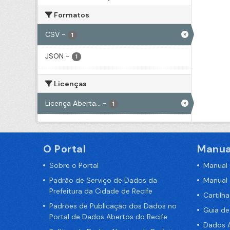
Formatos
CSV
-
1
JSON
-
1
Licenças
Licença Aberta...
-
1
O Portal
Manua
Sobre o Portal
Manual
Padrão de Serviço de Dados da
Manual
Prefeitura da Cidade de Recife
Cartilh
Padrões de Publicação dos Dados no
Guia d
Portal de Dados Abertos do Recife
Dados A