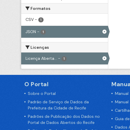
Formatos
CSV
-
1
JSON
-
1
Licenças
Licença Aberta...
-
1
O Portal
Manua
Sobre o Portal
Manual
Padrão de Serviço de Dados da
Manual
Prefeitura da Cidade de Recife
Cartilh
Padrões de Publicação dos Dados no
Guia d
Portal de Dados Abertos do Recife
Dados A