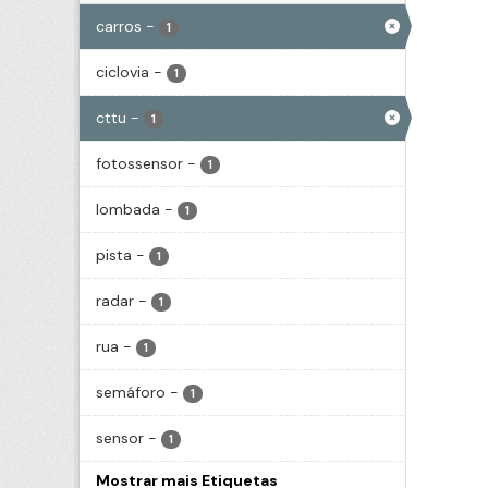
carros
-
1
ciclovia
-
1
cttu
-
1
fotossensor
-
1
lombada
-
1
pista
-
1
radar
-
1
rua
-
1
semáforo
-
1
sensor
-
1
Mostrar mais Etiquetas