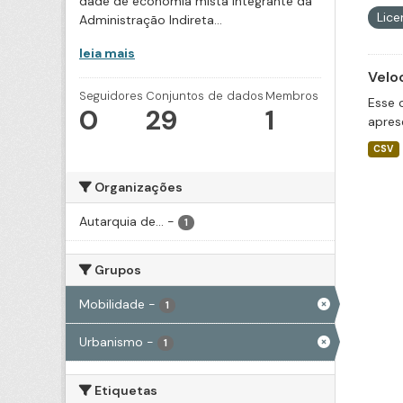
dade de economia mista integrante da
Lic
Administração Indireta...
leia mais
Velo
Seguidores
Conjuntos de dados
Membros
Esse 
0
29
1
apres
CSV
Organizações
Autarquia de...
-
1
Grupos
Mobilidade
-
1
Urbanismo
-
1
Etiquetas