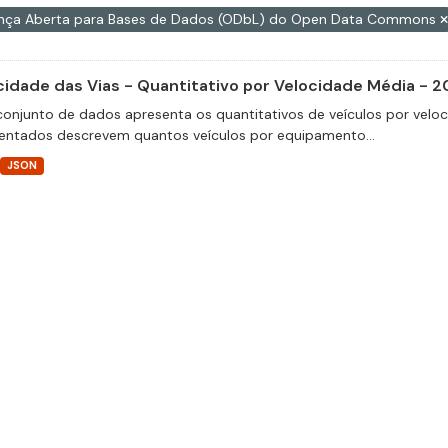
ença Aberta para Bases de Dados (ODbL) do Open Data Commons
cidade das Vias - Quantitativo por Velocidade Média - 2
conjunto de dados apresenta os quantitativos de veículos por velo
entados descrevem quantos veículos por equipamento...
JSON