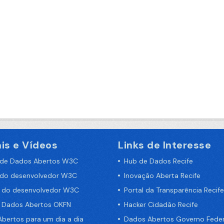
is e Vídeos
Links de Interesse
 de Dados Abertos W3C
Hub de Dados Recife
 do desenvolvedor W3C
Inovação Aberta Recife
a do desenvolvedor W3C
Portal da Transparência Recife
e Dados Abertos OKFN
Hacker Cidadão Recife
bertos para um dia a dia
Dados Abertos Governo Feder