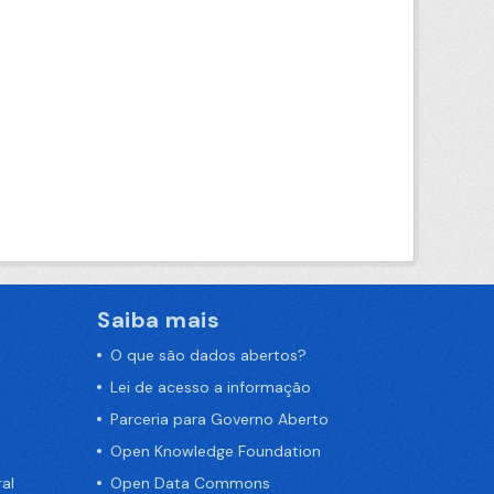
Saiba mais
O que são dados abertos?
Lei de acesso a informação
Parceria para Governo Aberto
Open Knowledge Foundation
al
Open Data Commons