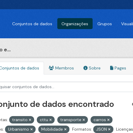
Conjuntos de dados
Organizações
Grupos
Visua
 e...
Conjuntos de dados
Membros
Sobre
Pages
conjunto de dados encontrado
etas:
transito
cttu
transporte
carros
s:
Urbanismo
Mobilidade
Formatos:
JSON
Licenças