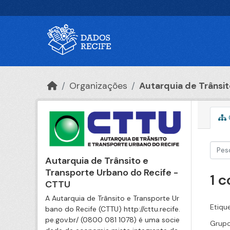
Ir para o conteúdo principal
Organizações
Autarquia de Trânsito
Autarquia de Trânsito e
Transporte Urbano do Recife -
1 
CTTU
A Autarquia de Trânsito e Transporte Ur
Etiqu
bano do Recife (CTTU) http://cttu.recife.
pe.gov.br/ (0800 081 1078) é uma socie
Grupo