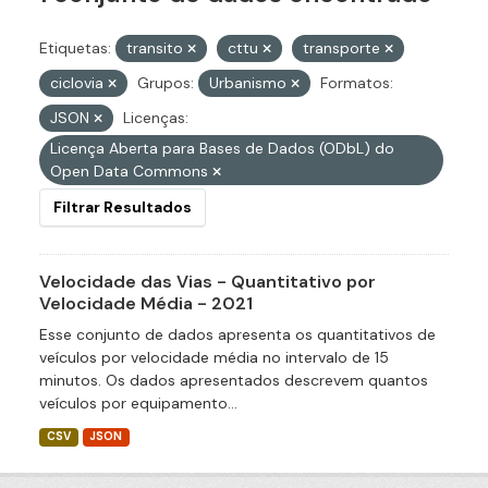
Etiquetas:
transito
cttu
transporte
ciclovia
Grupos:
Urbanismo
Formatos:
JSON
Licenças:
Licença Aberta para Bases de Dados (ODbL) do
Open Data Commons
Filtrar Resultados
Velocidade das Vias - Quantitativo por
Velocidade Média - 2021
Esse conjunto de dados apresenta os quantitativos de
veículos por velocidade média no intervalo de 15
minutos. Os dados apresentados descrevem quantos
veículos por equipamento...
CSV
JSON