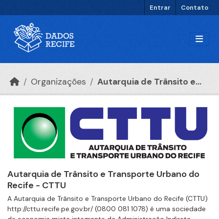
Ir para o conteúdo principal
Entrar
Contato
Organizações
Autarquia de Trânsito e...
Autarquia de Trânsito e Transporte Urbano do
Recife - CTTU
A Autarquia de Trânsito e Transporte Urbano do Recife (CTTU)
http://cttu.recife.pe.gov.br/ (0800 081 1078) é uma sociedade