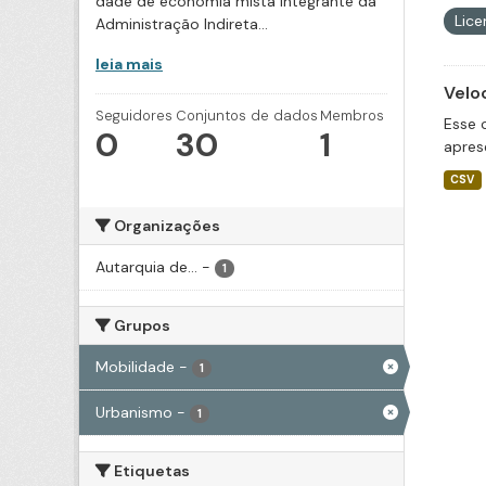
dade de economia mista integrante da
Lic
Administração Indireta...
leia mais
Velo
Seguidores
Conjuntos de dados
Membros
Esse 
0
30
1
apres
CSV
Organizações
Autarquia de...
-
1
Grupos
Mobilidade
-
1
Urbanismo
-
1
Etiquetas