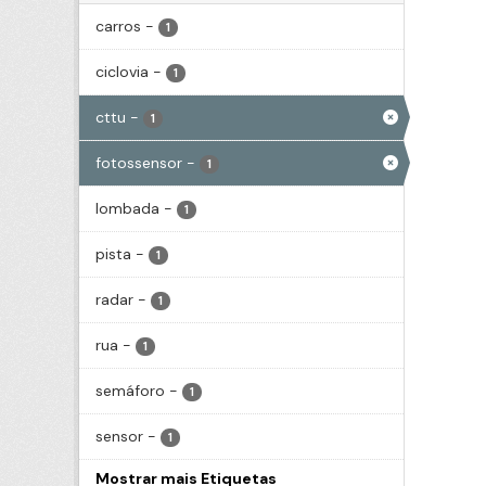
carros
-
1
ciclovia
-
1
cttu
-
1
fotossensor
-
1
lombada
-
1
pista
-
1
radar
-
1
rua
-
1
semáforo
-
1
sensor
-
1
Mostrar mais Etiquetas