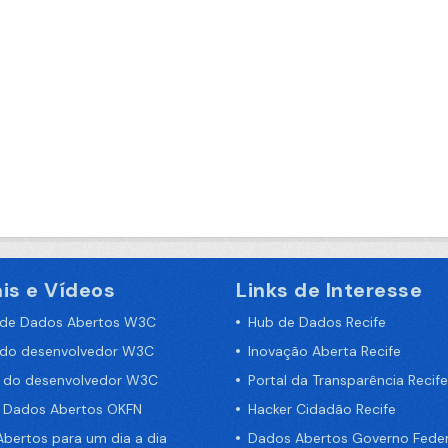
is e Vídeos
Links de Interesse
 de Dados Abertos W3C
Hub de Dados Recife
 do desenvolvedor W3C
Inovação Aberta Recife
a do desenvolvedor W3C
Portal da Transparência Recife
e Dados Abertos OKFN
Hacker Cidadão Recife
bertos para um dia a dia
Dados Abertos Governo Feder