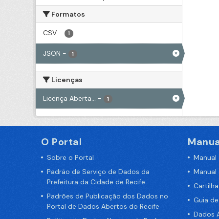
Formatos
CSV
-
1
JSON
-
1
Licenças
Licença Aberta...
-
1
O Portal
Manua
Sobre o Portal
Manual
Padrão de Serviço de Dados da
Manual
Prefeitura da Cidade de Recife
Cartilh
Padrões de Publicação dos Dados no
Guia d
Portal de Dados Abertos do Recife
Dados A