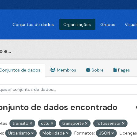
Conjuntos de dados
Organizações
Grupos
Visua
 e...
Conjuntos de dados
Membros
Sobre
Pages
conjunto de dados encontrado
etas:
transito
cttu
transporte
fotossensor
s:
Urbanismo
Mobilidade
Formatos:
JSON
Licenças