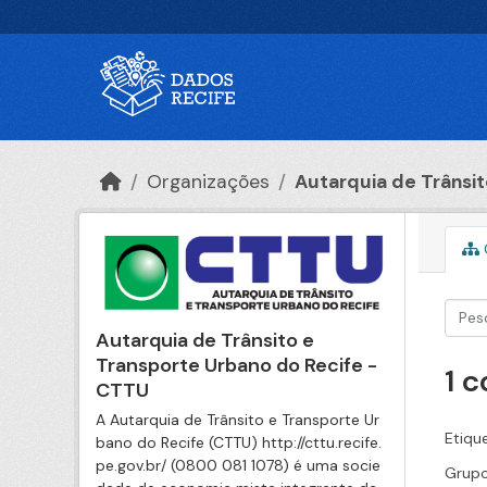
Ir para o conteúdo principal
Organizações
Autarquia de Trânsito
Autarquia de Trânsito e
Transporte Urbano do Recife -
1 
CTTU
A Autarquia de Trânsito e Transporte Ur
Etiqu
bano do Recife (CTTU) http://cttu.recife.
pe.gov.br/ (0800 081 1078) é uma socie
Grupo