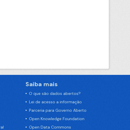
Saiba mais
O que são dados abertos?
Lei de acesso a informação
Parceria para Governo Aberto
Open Knowledge Foundation
al
Open Data Commons