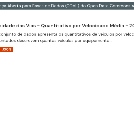
ença Aberta para Bases de Dados (ODbL) do Open Data Commons
cidade das Vias - Quantitativo por Velocidade Média - 2
conjunto de dados apresenta os quantitativos de veículos por velo
entados descrevem quantos veículos por equipamento...
JSON