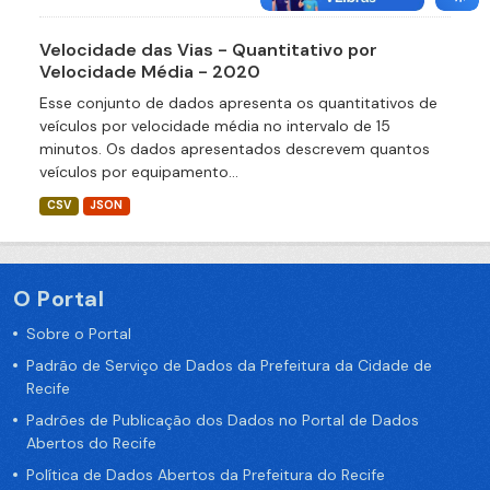
Velocidade das Vias - Quantitativo por
Velocidade Média - 2020
Esse conjunto de dados apresenta os quantitativos de
veículos por velocidade média no intervalo de 15
minutos. Os dados apresentados descrevem quantos
veículos por equipamento...
CSV
JSON
O Portal
Sobre o Portal
Padrão de Serviço de Dados da Prefeitura da Cidade de
Recife
Padrões de Publicação dos Dados no Portal de Dados
Abertos do Recife
Política de Dados Abertos da Prefeitura do Recife