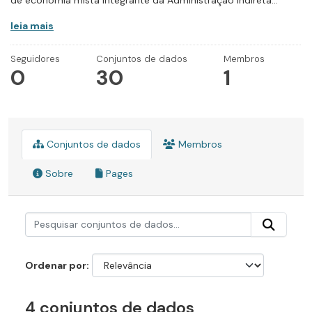
de economia mista integrante da Administração Indireta...
leia mais
Seguidores
Conjuntos de dados
Membros
0
30
1
Conjuntos de dados
Membros
Sobre
Pages
Ordenar por
4 conjuntos de dados