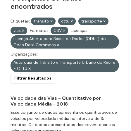
encontrados
Etiquetas:
transito
cttu
transporte
vias
Formatos:
CSV
Licenças:
Licença Aberta para Bases de Dados (ODbL) do
Open Data Commons
Organizações:
Autarquia de Trânsito e Transporte Urbano do Recife
- CTTU
Filtrar Resultados
Velocidade das Vias - Quantitativo por
Velocidade Média - 2018
Esse conjunto de dados apresenta os quantitativos de
veículos por velocidade média no intervalo de 15
minutos. Os dados apresentados descrevem quantos
veículos por equipamento...