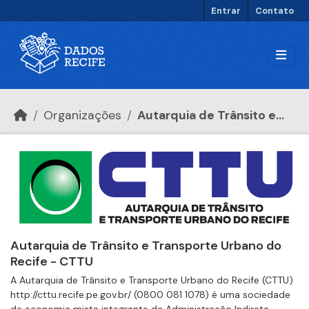
Ir para o conteúdo principal
Entrar
Contato
Organizações
Autarquia de Trânsito e...
Autarquia de Trânsito e Transporte Urbano do
Recife - CTTU
A Autarquia de Trânsito e Transporte Urbano do Recife (CTTU)
http://cttu.recife.pe.gov.br/ (0800 081 1078) é uma sociedade