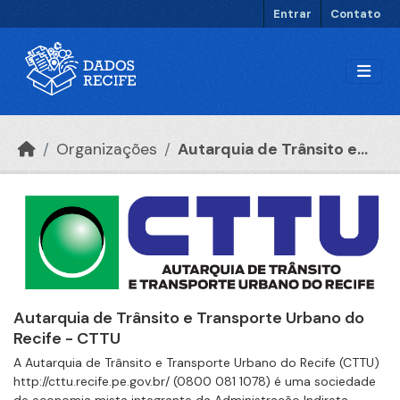
Ir para o conteúdo principal
Entrar
Contato
Organizações
Autarquia de Trânsito e...
Autarquia de Trânsito e Transporte Urbano do
Recife - CTTU
A Autarquia de Trânsito e Transporte Urbano do Recife (CTTU)
http://cttu.recife.pe.gov.br/ (0800 081 1078) é uma sociedade