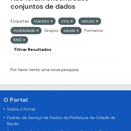
conjuntos de dados
Etiquetas:
transito
cttu
veículo
mobilidade
Grupos:
saude
Formatos:
KMZ
Filtrar Resultados
Por favor tente uma nova pesquisa.
O Portal
Sobre o Portal
Padrão de Serviço de Dados da Prefeitura da Cidade de
Recife