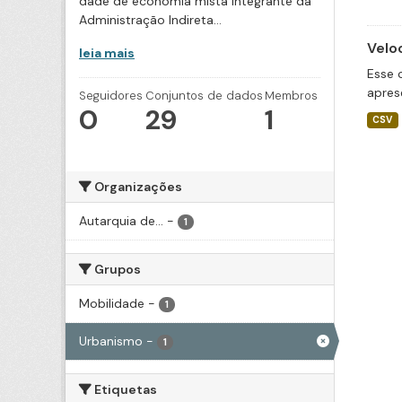
dade de economia mista integrante da
Administração Indireta...
Velo
leia mais
Esse 
apres
Seguidores
Conjuntos de dados
Membros
0
29
1
CSV
Organizações
Autarquia de...
-
1
Grupos
Mobilidade
-
1
Urbanismo
-
1
Etiquetas