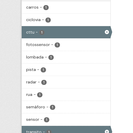
carros
-
1
ciclovia
-
1
cttu
-
1
fotossensor
-
1
lombada
-
1
pista
-
1
radar
-
1
rua
-
1
semáforo
-
1
sensor
-
1
transito
-
1