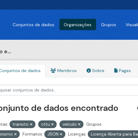
Conjuntos de dados
Organizações
Grupos
Visua
 e...
Conjuntos de dados
Membros
Sobre
Pages
conjunto de dados encontrado
etas:
transito
cttu
veículo
Grupos:
anismo
Formatos:
JSON
Licenças:
Licença Aberta para 