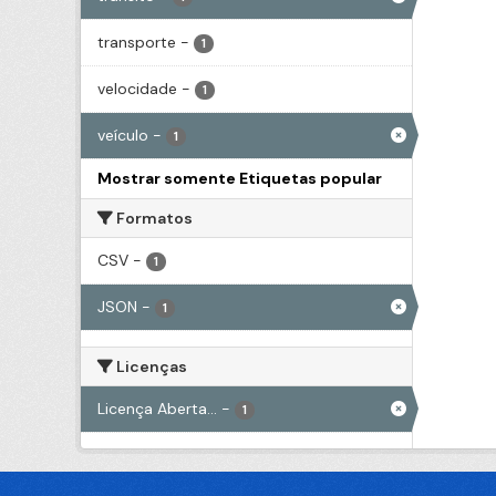
transporte
-
1
velocidade
-
1
veículo
-
1
Mostrar somente Etiquetas popular
Formatos
CSV
-
1
JSON
-
1
Licenças
Licença Aberta...
-
1