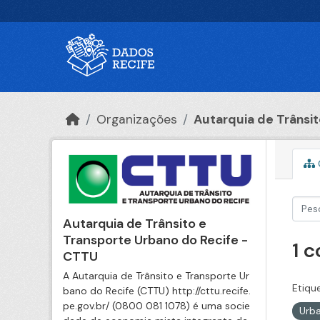
Ir para o conteúdo principal
Organizações
Autarquia de Trânsito
Autarquia de Trânsito e
Transporte Urbano do Recife -
1 
CTTU
A Autarquia de Trânsito e Transporte Ur
Etiqu
bano do Recife (CTTU) http://cttu.recife.
pe.gov.br/ (0800 081 1078) é uma socie
Urb