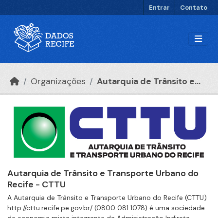
Ir para o conteúdo principal
Entrar
Contato
Organizações
Autarquia de Trânsito e...
Autarquia de Trânsito e Transporte Urbano do
Recife - CTTU
A Autarquia de Trânsito e Transporte Urbano do Recife (CTTU)
http://cttu.recife.pe.gov.br/ (0800 081 1078) é uma sociedade