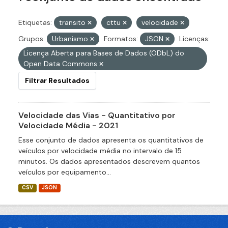
Etiquetas:
transito
cttu
velocidade
Grupos:
Urbanismo
Formatos:
JSON
Licenças:
Licença Aberta para Bases de Dados (ODbL) do
Open Data Commons
Filtrar Resultados
Velocidade das Vias - Quantitativo por
Velocidade Média - 2021
Esse conjunto de dados apresenta os quantitativos de
veículos por velocidade média no intervalo de 15
minutos. Os dados apresentados descrevem quantos
veículos por equipamento...
CSV
JSON