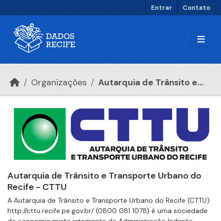
Ir para o conteúdo principal
Entrar
Contato
Organizações
Autarquia de Trânsito e...
Autarquia de Trânsito e Transporte Urbano do
Recife - CTTU
A Autarquia de Trânsito e Transporte Urbano do Recife (CTTU)
http://cttu.recife.pe.gov.br/ (0800 081 1078) é uma sociedade