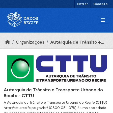
Ir para o conteúdo principal
Entrar
Contato
Organizações
Autarquia de Trânsito e...
Autarquia de Trânsito e Transporte Urbano do
Recife - CTTU
A Autarquia de Trânsito e Transporte Urbano do Recife (CTTU)
http://cttu.recife.pe.gov.br/ (0800 081 1078) é uma sociedade