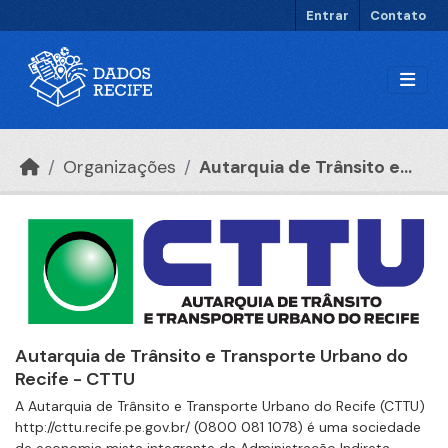
Ir para o conteúdo principal
Entrar
Contato
Organizações
Autarquia de Trânsito e...
Autarquia de Trânsito e Transporte Urbano do
Recife - CTTU
A Autarquia de Trânsito e Transporte Urbano do Recife (CTTU)
http://cttu.recife.pe.gov.br/ (0800 081 1078) é uma sociedade