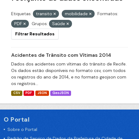
Etiquetas:
transito
mobilidade
Formatos:
PDF
Grupos:
Saúde
Filtrar Resultados
Acidentes de Trânsito com Vítimas 2014
Dados dos acidentes com vítimas do trânsito de Recife.
Os dados estão disponíveis no formato csv, com todos
os registros do ano de 2014, e no formato geojson com
os registros...
CSV
PDF
JSON
GeoJSON
O Portal
Sobre o Portal
Padrão de Serviço de Dados da Prefeitura da Cidade de