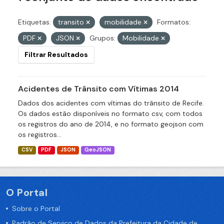
Etiquetas:
transito
mobilidade
Formatos:
PDF
JSON
Grupos:
Mobilidade
Filtrar Resultados
Acidentes de Trânsito com Vítimas 2014
Dados dos acidentes com vítimas do trânsito de Recife.
Os dados estão disponíveis no formato csv, com todos
os registros do ano de 2014, e no formato geojson com
os registros...
CSV
PDF
JSON
GeoJSON
O Portal
Sobre o Portal
Padrão de Serviço de Dados da Prefeitura da Cidade de