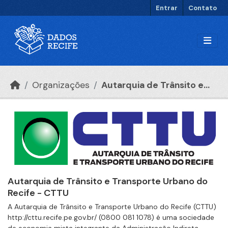
Ir para o conteúdo principal
Entrar
Contato
Organizações
Autarquia de Trânsito e...
Autarquia de Trânsito e Transporte Urbano do
Recife - CTTU
A Autarquia de Trânsito e Transporte Urbano do Recife (CTTU)
http://cttu.recife.pe.gov.br/ (0800 081 1078) é uma sociedade