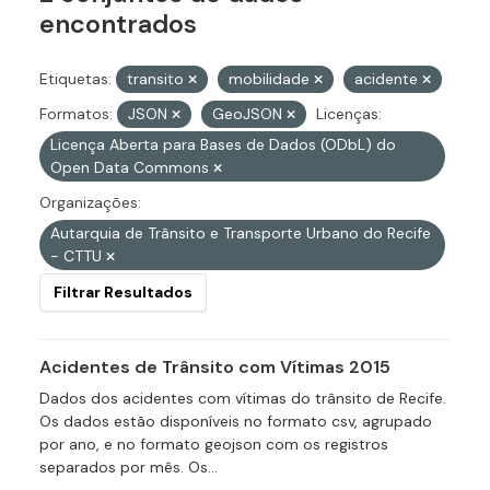
encontrados
Etiquetas:
transito
mobilidade
acidente
Formatos:
JSON
GeoJSON
Licenças:
Licença Aberta para Bases de Dados (ODbL) do
Open Data Commons
Organizações:
Autarquia de Trânsito e Transporte Urbano do Recife
- CTTU
Filtrar Resultados
Acidentes de Trânsito com Vítimas 2015
Dados dos acidentes com vítimas do trânsito de Recife.
Os dados estão disponíveis no formato csv, agrupado
por ano, e no formato geojson com os registros
separados por mês. Os...