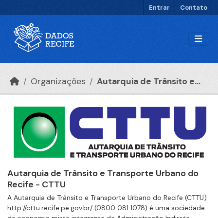
Ir para o conteúdo principal
Entrar
Contato
Organizações
Autarquia de Trânsito e...
Autarquia de Trânsito e Transporte Urbano do
Recife - CTTU
A Autarquia de Trânsito e Transporte Urbano do Recife (CTTU)
http://cttu.recife.pe.gov.br/ (0800 081 1078) é uma sociedade