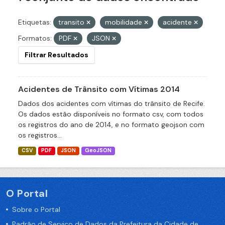
Etiquetas:
transito
mobilidade
acidente
Formatos:
PDF
JSON
Filtrar Resultados
Acidentes de Trânsito com Vítimas 2014
Dados dos acidentes com vítimas do trânsito de Recife.
Os dados estão disponíveis no formato csv, com todos
os registros do ano de 2014, e no formato geojson com
os registros...
CSV
PDF
JSON
GeoJSON
O Portal
Sobre o Portal
Padrão de Serviço de Dados da Prefeitura da Cidade de