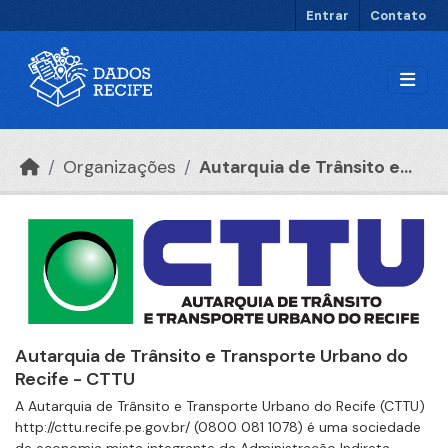
Ir para o conteúdo principal
Entrar
Contato
Organizações
Autarquia de Trânsito e...
Autarquia de Trânsito e Transporte Urbano do
Recife - CTTU
A Autarquia de Trânsito e Transporte Urbano do Recife (CTTU)
http://cttu.recife.pe.gov.br/ (0800 081 1078) é uma sociedade