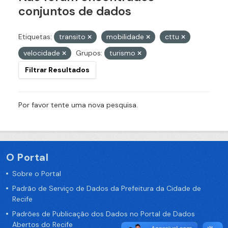
conjuntos de dados
Etiquetas:
transito
mobilidade
cttu
velocidade
Grupos:
turismo
Filtrar Resultados
Por favor tente uma nova pesquisa.
O Portal
Sobre o Portal
Padrão de Serviço de Dados da Prefeitura da Cidade de
Recife
Padrões de Publicação dos Dados no Portal de Dados
Abertos do Recife