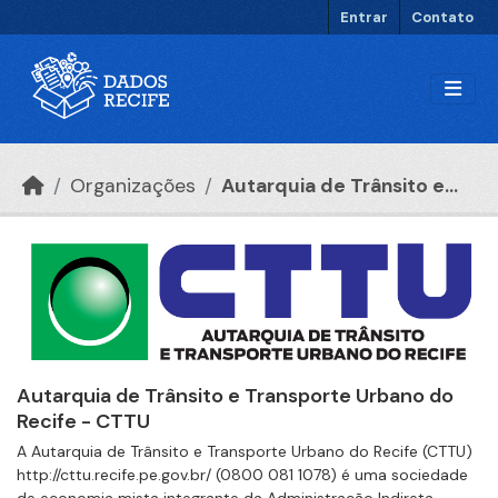
Ir para o conteúdo principal
Entrar
Contato
Organizações
Autarquia de Trânsito e...
Autarquia de Trânsito e Transporte Urbano do
Recife - CTTU
A Autarquia de Trânsito e Transporte Urbano do Recife (CTTU)
http://cttu.recife.pe.gov.br/ (0800 081 1078) é uma sociedade