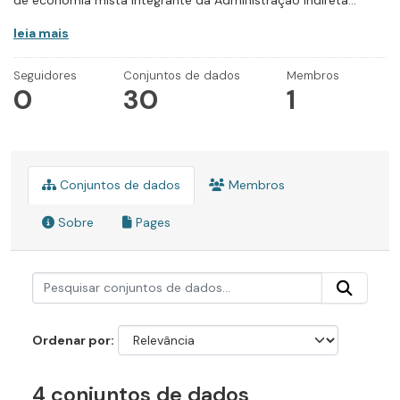
de economia mista integrante da Administração Indireta...
leia mais
Seguidores
Conjuntos de dados
Membros
0
30
1
Conjuntos de dados
Membros
Sobre
Pages
Ordenar por
4 conjuntos de dados