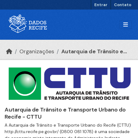
Ir para o conteúdo principal
Entrar
Contato
Organizações
Autarquia de Trânsito e...
Autarquia de Trânsito e Transporte Urbano do
Recife - CTTU
A Autarquia de Trânsito e Transporte Urbano do Recife (CTTU)
http://cttu.recife.pe.gov.br/ (0800 081 1078) é uma sociedade