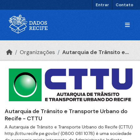
Ir para o conteúdo principal
Entrar
Contato
Organizações
Autarquia de Trânsito e...
Autarquia de Trânsito e Transporte Urbano do
Recife - CTTU
A Autarquia de Trânsito e Transporte Urbano do Recife (CTTU)
http://cttu.recife.pe.gov.br/ (0800 081 1078) é uma sociedade