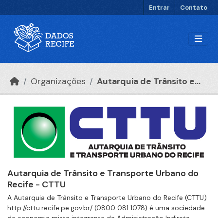
Ir para o conteúdo principal
Entrar
Contato
Organizações
Autarquia de Trânsito e...
Autarquia de Trânsito e Transporte Urbano do
Recife - CTTU
A Autarquia de Trânsito e Transporte Urbano do Recife (CTTU)
http://cttu.recife.pe.gov.br/ (0800 081 1078) é uma sociedade