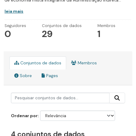
de economia mista integrante da Administração Indireta...
leia mais
Seguidores
Conjuntos de dados
Membros
0
29
1
Conjuntos de dados
Membros
Sobre
Pages
Ordenar por
4 conjuntos de dados