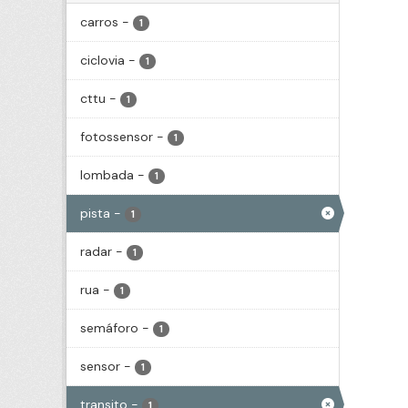
carros
-
1
ciclovia
-
1
cttu
-
1
fotossensor
-
1
lombada
-
1
pista
-
1
radar
-
1
rua
-
1
semáforo
-
1
sensor
-
1
transito
-
1