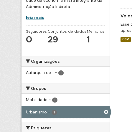
dade de economia mista integrante da
Administração Indireta...
Velo
leia mais
Esse 
apres
Seguidores
Conjuntos de dados
Membros
0
29
1
CSV
Organizações
Autarquia de...
-
1
Grupos
Mobilidade
-
1
Urbanismo
-
1
Etiquetas