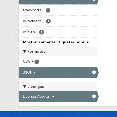
transporte
-
1
velocidade
-
1
veículo
-
1
Mostrar somente Etiquetas popular
Formatos
CSV
-
1
JSON
-
1
Licenças
Licença Aberta...
-
1