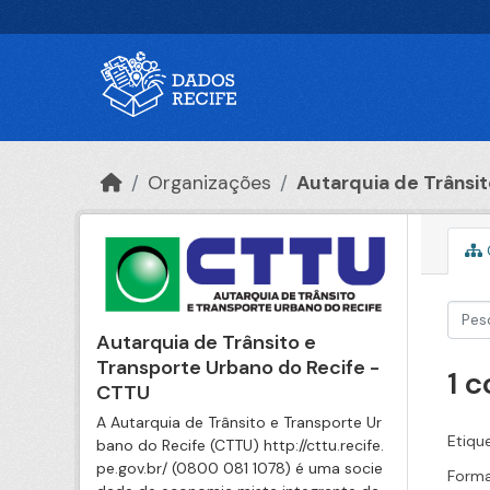
Ir para o conteúdo principal
Organizações
Autarquia de Trânsito
Autarquia de Trânsito e
Transporte Urbano do Recife -
1 
CTTU
A Autarquia de Trânsito e Transporte Ur
Etiqu
bano do Recife (CTTU) http://cttu.recife.
pe.gov.br/ (0800 081 1078) é uma socie
Forma