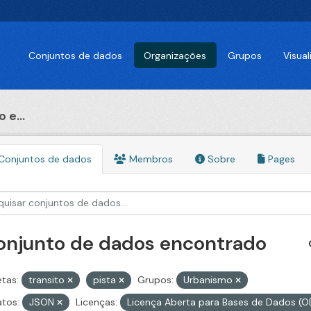
Conjuntos de dados
Organizações
Grupos
Visua
 e...
Conjuntos de dados
Membros
Sobre
Pages
conjunto de dados encontrado
etas:
transito
pista
Grupos:
Urbanismo
tos:
JSON
Licenças:
Licença Aberta para Bases de Dados 