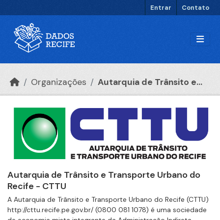
Ir para o conteúdo principal
Entrar
Contato
Organizações
Autarquia de Trânsito e...
Autarquia de Trânsito e Transporte Urbano do
Recife - CTTU
A Autarquia de Trânsito e Transporte Urbano do Recife (CTTU)
http://cttu.recife.pe.gov.br/ (0800 081 1078) é uma sociedade