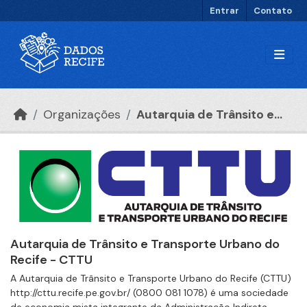
Ir para o conteúdo principal
Entrar
Contato
Organizações
Autarquia de Trânsito e...
Autarquia de Trânsito e Transporte Urbano do
Recife - CTTU
A Autarquia de Trânsito e Transporte Urbano do Recife (CTTU)
http://cttu.recife.pe.gov.br/ (0800 081 1078) é uma sociedade